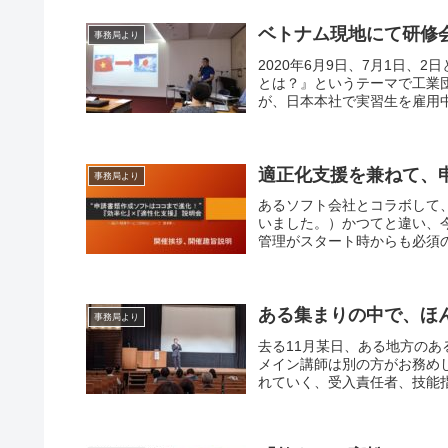
ベトナム現地にて研修
事務局より
2020年6月9日、7月1日
とは？』というテーマで工業
が、日本本社で実習生を雇用中
適正化支援を兼ねて、
事務局より
あるソフト会社とコラボして
いました。）かつてと違い、
管理がスタート時からも必須の
ある集まりの中で、ほ
事務局より
去る11月某日、ある地方の
メイン講師は別の方がお務め
れていく、受入責任者、技能指