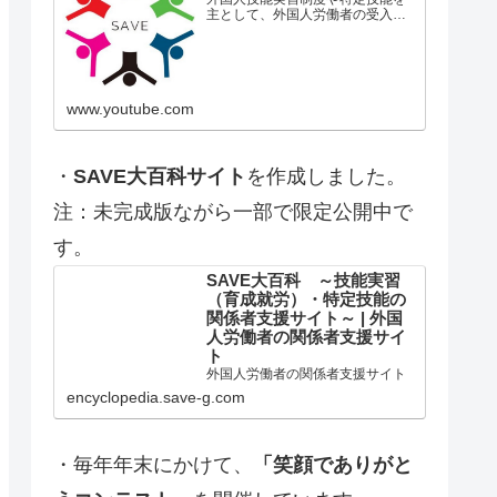
主として、外国人労働者の受入に
対し、受入企業、監理団体、登録
支援機関、送り出し機関、士業な
ど業界の関係当事者たちの健全な
発展を願う人が集い、共に適正化
を目指す任意団体です。『笑…
www.youtube.com
・
SAVE大百科サイト
を作成しました。
注：未完成版ながら一部で限定公開中で
す。
SAVE大百科 ～技能実習
（育成就労）・特定技能の
関係者支援サイト～ | 外国
人労働者の関係者支援サイ
ト
外国人労働者の関係者支援サイト
encyclopedia.save-g.com
・毎年年末にかけて、
「笑顔でありがと